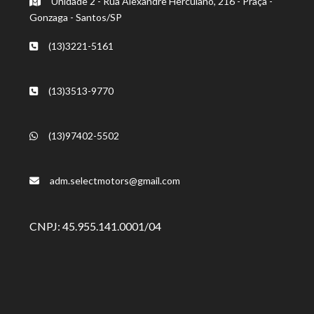
Unidade 2 - Rua Alexandre Herculano, 216 - Praça -
Gonzaga - Santos/SP
(13)3221-5161
(13)3513-9770
(13)97402-5502
adm.selectmotors@gmail.com
CNPJ: 45.955.141.0001/04