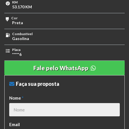
KM
53.170 KM
Cor
Preta
Combustível
Gasolina
Placa
*****6
Fale pelo WhatsApp
Faça sua proposta
Nome
*
Email